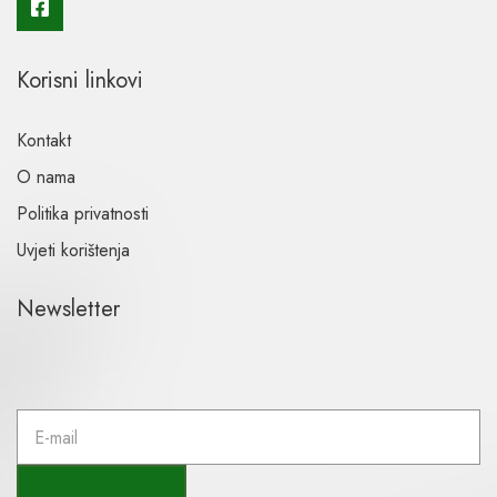
Korisni linkovi
Kontakt
O nama
Politika privatnosti
Uvjeti korištenja
Newsletter
E
m
a
i
l