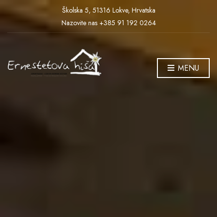
Školska 5, 51316 Lokve, Hrvatska
Nazovite nas +385 91 192 0264
MENU